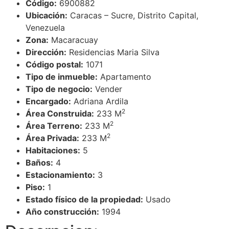
Código:
6900882
Ubicación:
Caracas – Sucre, Distrito Capital,
Venezuela
Zona:
Macaracuay
Dirección:
Residencias Maria Silva
Código postal:
1071
Tipo de inmueble:
Apartamento
Tipo de negocio:
Vender
Encargado:
Adriana Ardila
2
Área Construida:
233 M
2
Área Terreno:
233 M
2
Área Privada:
233 M
Habitaciones:
5
Baños:
4
Estacionamiento:
3
Piso:
1
Estado físico de la propiedad:
Usado
Año construcción:
1994