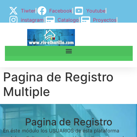
Tiwter
Facebook
Youtube
instagram
Catalogo
Proyectos
BLOGGER
BLOG
Pagina de Registro
Multiple
Pagina de Registro
En éste módulo los USUARIOS de ésta plataforma