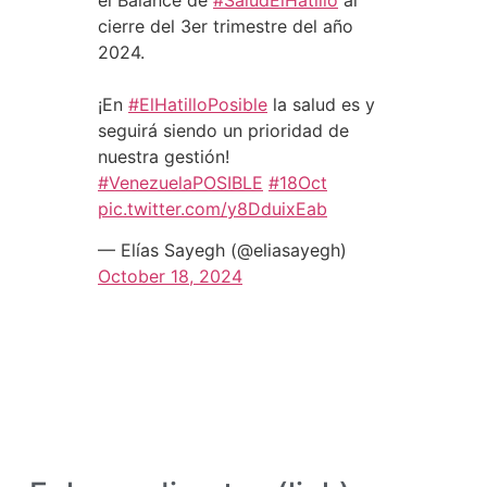
el Balance de
#SaludElHatillo
al
cierre del 3er trimestre del año
2024.
¡En
#ElHatilloPosible
la salud es y
seguirá siendo un prioridad de
nuestra gestión!
#VenezuelaPOSIBLE
#18Oct
pic.twitter.com/y8DduixEab
— Elías Sayegh (@eliasayegh)
October 18, 2024