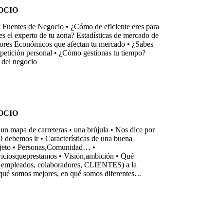
OCIO
 Fuentes de Negocio • ¿Cómo de eficiente eres para
s el experto de tu zona? Estadísticas de mercado de
tores Económicos que afectan tu mercado • ¿Sabes
mpetición personal • ¿Cómo gestionas tu tiempo?
 del negocio
OCIO
 un mapa de carreteras • una brújula • Nos dice por
debemos ir • Características de una buena
• Objeto • Personas,Comunidad… •
ciosqueprestamos • Visión,ambición • Qué
a, empleados, colaboradores, CLIENTES) a la
ué somos mejores, en qué somos diferentes…