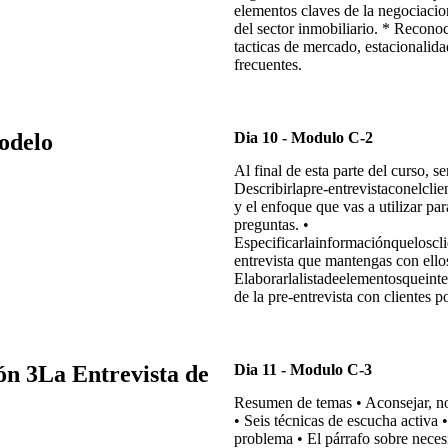
elementos claves de la negociacio
del sector inmobiliario. * Recon
tacticas de mercado, estacionalid
frecuentes.
odelo
Dia 10 - Modulo C-2
Al final de esta parte del curso, se
Describirlapre-entrevistaconelclie
y el enfoque que vas a utilizar par
preguntas. •
Especificarlainformaciónqueloscl
entrevista que mantengas con ellos
Elaborarlalistadeelementosqueinte
de la pre-entrevista con clientes p
ón 3La Entrevista de
Dia 11 - Modulo C-3
Resumen de temas • Aconsejar, no 
• Seis técnicas de escucha activa 
problema • El párrafo sobre necesi