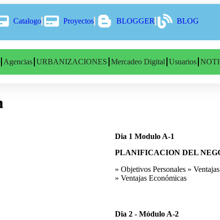
Catalogo
Proyectos
BLOGGER
BLOG
Agencias
URBANIZACIONES
Mercadeo Digital
Usuarios
NOTI
n
Dia 1 Modulo A-1
PLANIFICACION DEL NEG
» Objetivos Personales » Ventajas
» Ventajas Económicas
Dia 2 - Módulo A-2