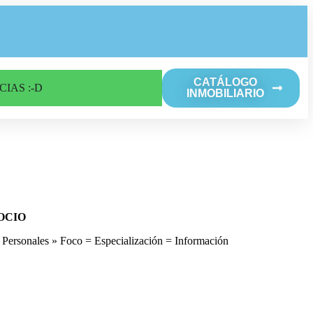
CATÁLOGO
CIAS :-D
INMOBILIARIO
OCIO
 Personales » Foco = Especialización = Información