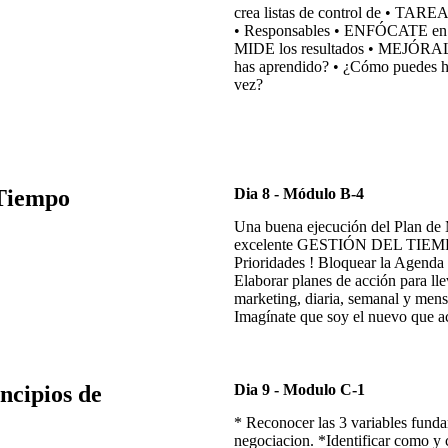
crea listas de control de • T
• Responsables • ENFÓCATE en 
MIDE los resultados • MEJÓRAL
has aprendido? • ¿Cómo puedes h
vez?
 Tiempo
Dia 8 - Módulo B-4
Una buena ejecución del Plan de
excelente GESTIÓN DEL TIEMPO
Prioridades ! Bloquear la Agenda
Elaborar planes de acción para llev
marketing, diaria, semanal y men
Imagínate que soy el nuevo que a
ncipios de
Dia 9 - Modulo C-1
* Reconocer las 3 variables funda
negociacion. *Identificar como y c