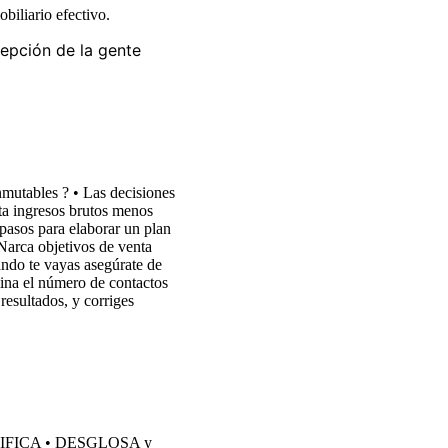
biliario efectivo.
pción de la gente
inmutables ? • Las decisiones
ta ingresos brutos menos
 pasos para elaborar un plan
Narca objetivos de venta
ndo te vayas asegúrate de
na el número de contactos
resultados, y corriges
IFICA • DESGLOSA y