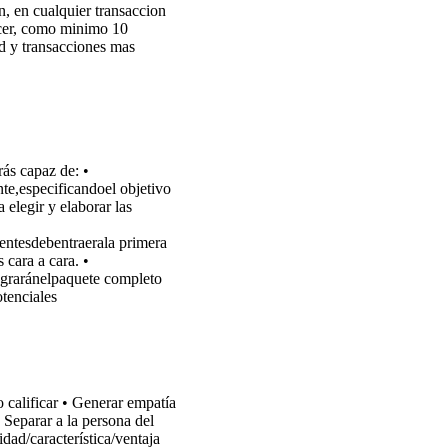
n, en cualquier transaccion
ocer, como minimo 10
ad y transacciones mas
rás capaz de: •
nte,especificandoel objetivo
a elegir y elaborar las
ientesdebentraerala primera
 cara a cara. •
graránelpaquete completo
otenciales
calificar • Generar empatía
• Separar a la persona del
dad/característica/ventaja