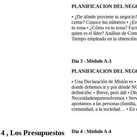
PLANIFICACION DEL NEG
• ¿De dónde proviene tu negocio?
cerrar? Conoce tus números • ¿Ere
tu zona • ¿Cómo va tu zona? Fac
quien es el líder? Análisis de Co
Tiempo empleado en la obtención
Dia 3 - Módulo A-3
PLANIFICACION DEL NEG
• Una Declaración de Misión es •
donde debemos ir y por dónde NO 
definición: • Breve, pero útil 
Necesidadesqueresolvemos • Servi
aportamos a las personas (famili
comunidad, a la sociedad… • En q
 4 , Los Presupuestos
Dia 4 - Módulo A-4