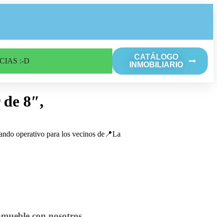
CATÁLOGO
CIAS :-D
INMOBILIARIO
 de 8″,
dando operativo para los vecinos de📍La
nmueble con nosotros