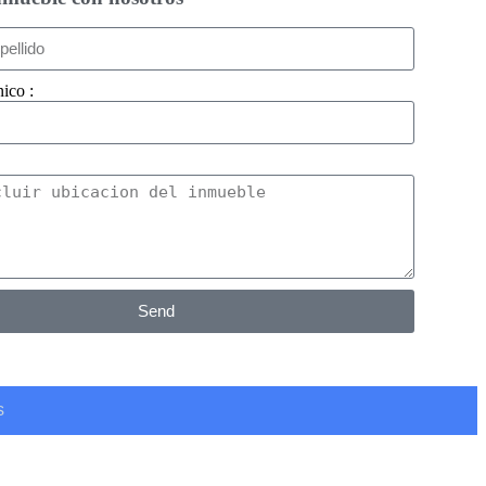
ico :
Send
s