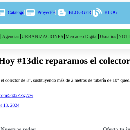
Catalogo
Proyectos
BLOGGER
BLOG
Agencias
URBANIZACIONES
Mercadeo Digital
Usuarios
NOTI
Hoy #13dic reparamos el colector
el colector de 8", sustituyendo más de 2 metros de tubería de 10" que
er.com/5q0xZZg7zw
r 13, 2024
Nuestras redes:
Oferta tu i