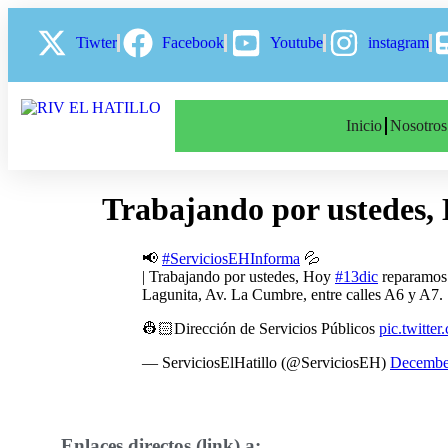
Tiwter
Facebook
Youtube
instagram
Inicio
Nosotros
Trabajando por ustedes, 
📢
#ServiciosEHInforma
💦
| Trabajando por ustedes, Hoy
#13dic
reparamos 
Lagunita, Av. La Cumbre, entre calles A6 y A7.
👷🏻Dirección de Servicios Públicos
pic.twitt
— ServiciosElHatillo (@ServiciosEH)
Decembe
Enlaces directos (link) a: