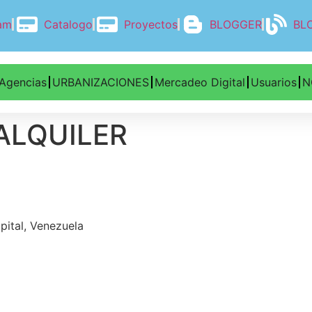
ram
Catalogo
Proyectos
BLOGGER
BL
Agencias
URBANIZACIONES
Mercadeo Digital
Usuarios
N
ALQUILER
pital, Venezuela