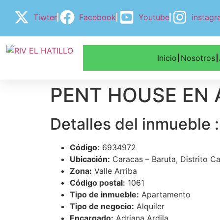
Tiwter
Facebook
Youtube
instag
Inicio
Nosotros
PENT HOUSE EN 
Detalles del inmueble :
Código:
6934972
Ubicación:
Caracas – Baruta, Distrito Ca
Zona:
Valle Arriba
Código postal:
1061
Tipo de inmueble:
Apartamento
Tipo de negocio:
Alquiler
Encargado:
Adriana Ardila