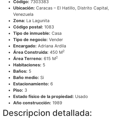
Código:
7303383
Ubicación:
Caracas – El Hatillo, Distrito Capital,
Venezuela
Zona:
La Lagunita
Código postal:
1083
Tipo de inmueble:
Casa
Tipo de negocio:
Vender
Encargado:
Adriana Ardila
2
Área Construida:
450 M
2
Área Terreno:
615 M
Habitaciones:
5
Baños:
5
Baño medio:
Si
Estacionamiento:
6
Piso:
3
Estado físico de la propiedad:
Usado
Año construcción:
1989
Descripcion detallada: