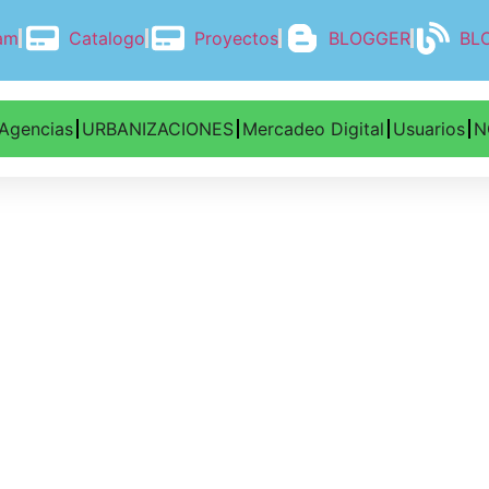
ram
Catalogo
Proyectos
BLOGGER
BL
Agencias
URBANIZACIONES
Mercadeo Digital
Usuarios
N