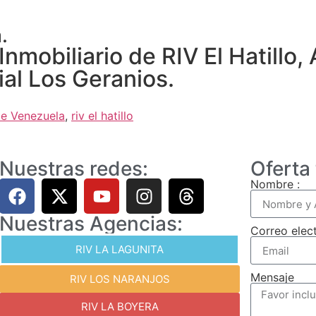
.
obiliario de RIV El Hatillo, 
al Los Geranios.
de Venezuela
,
riv el hatillo
Nuestras redes:
Oferta
Nombre :
Nuestras Agencias:
Correo elect
RIV LA LAGUNITA
Mensaje
RIV LOS NARANJOS
RIV LA BOYERA