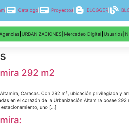
ram
Catalogo
Proyectos
BLOGGER
BL
Agencias
URBANIZACIONES
Mercadeo Digital
Usuarios
N
as
tamira 292 m2
 Altamira, Caracas. Con 292 m², ubicación privilegiada y am
icadas en el corazón de la Urbanización Altamira posee 292 
e estacionamiento, uno […]
amira: