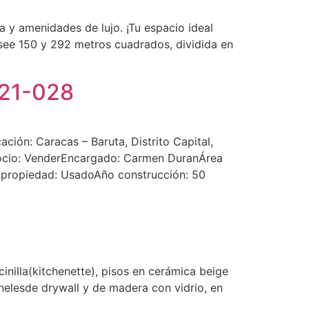
a y amenidades de lujo. ¡Tu espacio ideal
posee 150 y 292 metros cuadrados, dividida en
-21-028
ción: Caracas – Baruta, Distrito Capital,
gocio: VenderEncargado: Carmen DuranÁrea
a propiedad: UsadoAño construcción: 50
inilla(kitchenette), pisos en cerámica beige
nelesde drywall y de madera con vidrio, en