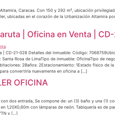
 Altamira, Caracas. Con 150 y 292 m², ubicación privilegiad
uiler, ubicadas en el corazón de la Urbanización Altamira 
aruta | Oficina en Venta | CD
ta | CD-21-028 Detalles del inmueble: Código: 7068759Ubica
: Santa Rosa de LimaTipo de inmueble: OficinaTipo de ne
itaciones: 2Baños: 2Estacionamiento: 1Estado físico de l
para convertirla nuevamente en oficina a […]
ER OFICINA
a con dos entrada, Se compone de: un (3) baño y una (1) coc
o en 1,20X0,60m con lámparas de neón. Tabiquería es de pa
7TN y […]