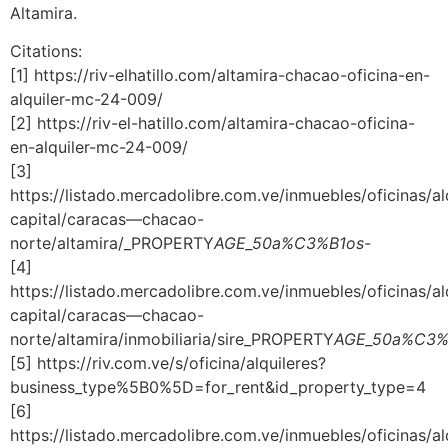
Altamira.
Citations:
[1] https://riv-elhatillo.com/altamira-chacao-oficina-en-
alquiler-mc-24-009/
[2] https://riv-el-hatillo.com/altamira-chacao-oficina-
en-alquiler-mc-24-009/
[3]
https://listado.mercadolibre.com.ve/inmuebles/oficinas/alq
capital/caracas—chacao-
norte/altamira/_PROPERTY
AGE_50a%C3%B1os-
[4]
https://listado.mercadolibre.com.ve/inmuebles/oficinas/alq
capital/caracas—chacao-
norte/altamira/inmobiliaria/sire_PROPERTY
AGE_50a%C3%
[5] https://riv.com.ve/s/oficina/alquileres?
business_type%5B0%5D=for_rent&id_property_type=4
[6]
https://listado.mercadolibre.com.ve/inmuebles/oficinas/alq